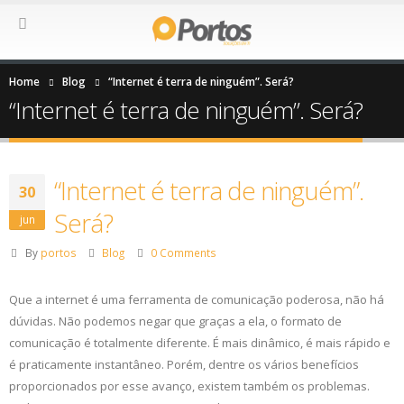
Home
Blog
“Internet é terra de ninguém”. Será?
“Internet é terra de ninguém”. Será?
“Internet é terra de ninguém”.
30
Será?
jun
By
portos
Blog
0 Comments
Que a internet é uma ferramenta de comunicação poderosa, não há
dúvidas. Não podemos negar que graças a ela, o formato de
comunicação é totalmente diferente. É mais dinâmico, é mais rápido e
é praticamente instantâneo. Porém, dentre os vários benefícios
proporcionados por esse avanço, existem também os problemas.